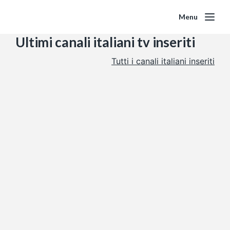
Menu
Ultimi canali italiani tv inseriti
Tutti i canali italiani inseriti
TVL (TV Libera)
TVL, conosciuta anche come TV Libera Pistoia, è
un’emittente televisiva regionale toscana nata nel 1976