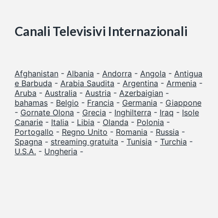
Canali Televisivi Internazionali
Afghanistan
-
Albania
-
Andorra
-
Angola
-
Antigua
e Barbuda
-
Arabia Saudita
-
Argentina
-
Armenia
-
Aruba
-
Australia
-
Austria
-
Azerbaigian
-
bahamas
-
Belgio
-
Francia
-
Germania
-
Giappone
-
Gornate Olona
-
Grecia
-
Inghilterra
-
Iraq
-
Isole
Canarie
-
Italia
-
Libia
-
Olanda
-
Polonia
-
Portogallo
-
Regno Unito
-
Romania
-
Russia
-
Spagna
-
streaming gratuita
-
Tunisia
-
Turchia
-
U.S.A.
-
Ungheria
-