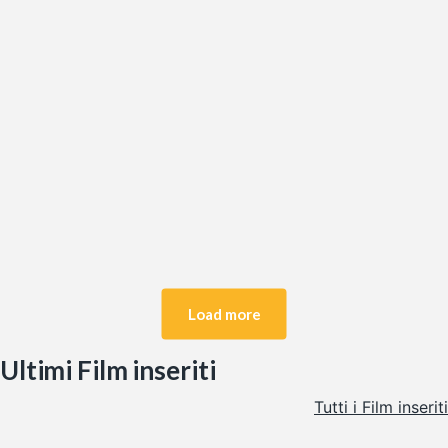
Lea
Lea è una donna forte ed empatica, infermiera pediatrica
all’ospedale di Ferrara. La sua vita e il suo cuore sono…
Esterno notte
Esterno notte è un film del 2022 diretto da Marco Bellocchio,
basato sul rapimento di Aldo Moro. La pellicola, con…
Load more
Ultimi Film inseriti
Tutti i Film inseriti