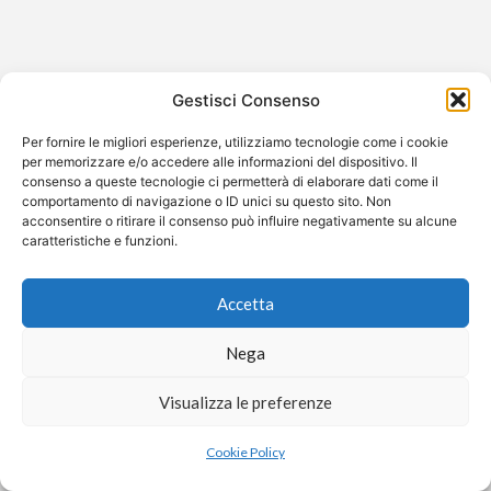
Gestisci Consenso
Per fornire le migliori esperienze, utilizziamo tecnologie come i cookie
per memorizzare e/o accedere alle informazioni del dispositivo. Il
consenso a queste tecnologie ci permetterà di elaborare dati come il
comportamento di navigazione o ID unici su questo sito. Non
acconsentire o ritirare il consenso può influire negativamente su alcune
caratteristiche e funzioni.
Un rêve au coin du feu
Un rêve au coin du feu è un cortometraggio muto francese del
Accetta
1897 diretto da Georges Méliès, uno dei pionieri…
Nega
Visualizza le preferenze
×
Aiutaci a restare gratuiti
❤️
Dona
Anche un piccolo contributo fa la differenza.
Cookie Policy