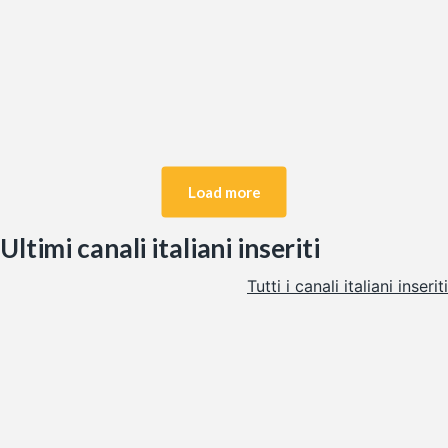
Linea Verde Tipico
Il cammino di “Linea Verde Tipico” continua, alla ricerca delle
eccellenze delle Filiere d’Italia, in Lombardia, alla conquista di
Mantova,…
Load more
Ultimi canali italiani inseriti
Tutti i canali italiani inseriti