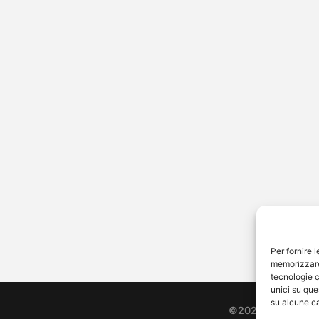
ntina Arrighetti e
 Moretto: un “sì” tra
t, amore e orgoglio
 civile per due protagoniste del
 italiano. Venerdì 14 giugno
Valentina Arrighetti e Gaia
to si sono unite…
Per fornire 
memorizzare 
tecnologie c
unici su que
su alcune ca
©2026 Free Strea