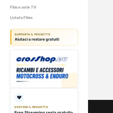
Fllm e serie TV
Listato Films
Vale
SUPPORTA IL PROGETTO
Aiutaci a restare gratuiti
Gaia
spor
Unione
volley
2025, 
Moret
❤️
SOSTIENI IL PROGETTO
Free Streaming resta gratuito