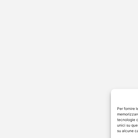
ia Dean arriva a
no: concerto
sissimo per la
ante britannica
 Dean pronta a conquistare
 Olivia Dean continua il suo
o d’oro e si prepara ad arrivare
ano…
Per fornire 
memorizzare 
tecnologie c
unici su que
su alcune ca