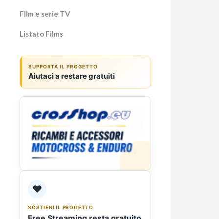
Fllm e serie TV
Listato Films
SUPPORTA IL PROGETTO
Aiutaci a restare gratuiti
Oliv
Mila
atte
cant
Olivia
Milano
moment
a Mil
❤️
SOSTIENI IL PROGETTO
Free Streaming resta gratuito