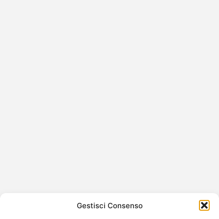
Anne Hathaway racconta perché ha
condiviso le sue gravidanze online
dopo le foto dei paparazzi
Anne Hathaway spiega la scelta di rendere pubbliche le
sue gravidanze L’attrice premio Oscar Anne Hathaway
ha raccontato in una…
Gestisci Consenso