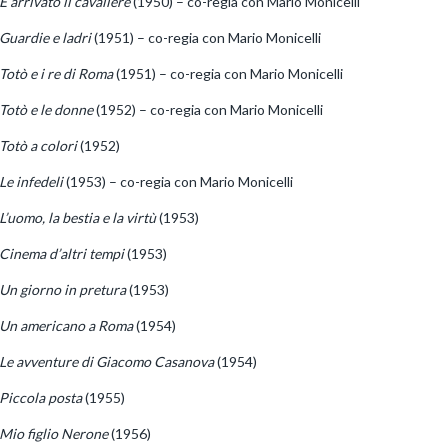
È arrivato il cavaliere
(1950) – co-regia con Mario Monicelli
Guardie e ladri
(1951) – co-regia con Mario Monicelli
Totò e i re di Roma
(1951) – co-regia con Mario Monicelli
Totò e le donne
(1952) – co-regia con Mario Monicelli
Totò a colori
(1952)
Le infedeli
(1953) – co-regia con Mario Monicelli
L’uomo, la bestia e la virtù
(1953)
Cinema d’altri tempi
(1953)
Un giorno in pretura
(1953)
Un americano a Roma
(1954)
Le avventure di Giacomo Casanova
(1954)
Piccola posta
(1955)
Mio figlio Nerone
(1956)