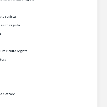
uto regista
e aiuto regista
a
tura e aiuto regista
atura
ta e attore