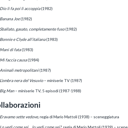
Dio li fa poi li accoppia
(1982)
Banana Joe
(1982)
Sballato, gasato, completamente fuso
(1982)
Bonnie e Clyde all’italiana
(1983)
Mani di fata
(1983)
Mi faccia causa
(1984)
Animali metropolitani
(1987)
L’ombra nera del Vesuvio
– miniserie TV (1987)
Big Man
– miniserie TV, 5 episodi (1987-1988)
llaborazioni
Eravamo sette vedove
, regia di Mario Mattoli (1938) – sceneggiatura
Lo vedi come sei… lo vedi come sei?
, regia di Mario Mattoli (1939) – scen