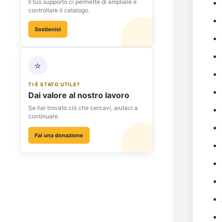
Il tuo supporto ci permette di ampliare e
controllare il catalogo.
Sostienici
⭐
TI È STATO UTILE?
Dai valore al nostro lavoro
Se hai trovato ciò che cercavi, aiutaci a
continuare.
Fai una donazione