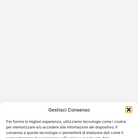
Ballando con le Stelle 2025: le pagelle
della serata – D’Urso in affanno, Rosa
Chemical supponente, Colombari
sorprende
È stata una puntata intensa, piena di colpi di scena,
quella dell’ultima serata di Ballando con le Stelle 2025.
Tra…
Gestisci Consenso
Per fornire le migliori esperienze, utilizziamo tecnologie come i cookie
per memorizzare e/o accedere alle informazioni del dispositivo. Il
consenso a queste tecnologie ci permetterà di elaborare dati come il