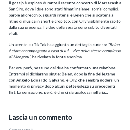
Il gossip è esploso durante il recente concerto di
Marracash
a
San Siro, dove i due sono stati filmati insieme: sorrisi complici,
parole all’orecchio, sguardi intensi e Belen che si scatena a
ritmo di musica in short e crop top, con Olly visibilmente rapito
dalla sua presenza. I video della serata sono subito diventati
virali.
Un utente su TikTok ha aggiunto un dettaglio curioso:
“Belen
è stata accompagnata a casa di lui… vive nello stesso complesso
di Mengoni”
, ha rivelato la fonte anonima.
Per ora, però, nessuno dei due ha confermato una relazione.
Entrambi si dichiarano single: Belen, dopo la fine del legame
con
Angelo Edoardo Galvano
, e Olly, che sembra godersi un
momento di privacy dopo alcuni pettegolezzi su precedenti
flirt. La sensazione, però, è che ci sia qualcosa nell’aria…
Lascia un commento
Commento
*