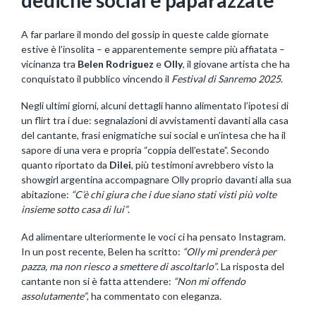
A far parlare il mondo del gossip in queste calde giornate
estive è l’insolita – e apparentemente sempre più affiatata –
vicinanza tra
Belen Rodriguez
e
Olly
, il giovane artista che ha
conquistato il pubblico vincendo il
Festival di Sanremo 2025
.
Negli ultimi giorni, alcuni dettagli hanno alimentato l’ipotesi di
un flirt tra i due: segnalazioni di avvistamenti davanti alla casa
del cantante, frasi enigmatiche sui social e un’intesa che ha il
sapore di una vera e propria “coppia dell’estate”. Secondo
quanto riportato da
Dilei
, più testimoni avrebbero visto la
showgirl argentina accompagnare Olly proprio davanti alla sua
abitazione:
“C’è chi giura che i due siano stati visti più volte
insieme sotto casa di lui”
.
Ad alimentare ulteriormente le voci ci ha pensato Instagram.
In un post recente, Belen ha scritto:
“Olly mi prenderà per
pazza, ma non riesco a smettere di ascoltarlo”
. La risposta del
cantante non si è fatta attendere:
“Non mi offendo
assolutamente”
, ha commentato con eleganza.