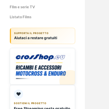
Fllm e serie TV
Listato Films
Un r
SUPPORTA IL PROGETTO
Aiutaci a restare gratuiti
Un rêv
corto
1897 
dei pi
❤️
SOSTIENI IL PROGETTO
Free Streaming resta gratuito