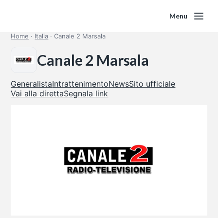
Menu
Home
·
Italia
·
Canale 2 Marsala
Canale 2 Marsala
Generalista
Intrattenimento
News
Sito ufficiale
Vai alla diretta
Segnala link