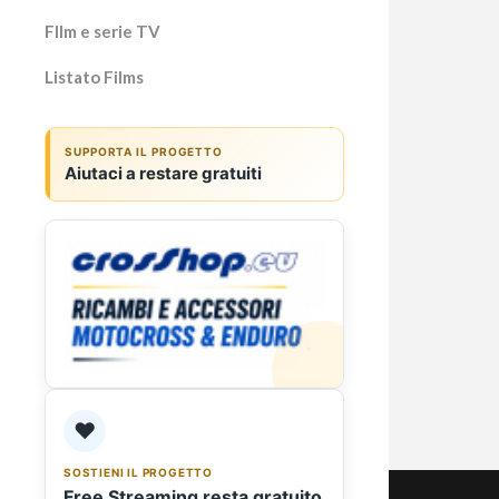
Fllm e serie TV
Listato Films
Ilar
SUPPORTA IL PROGETTO
Aiutaci a restare gratuiti
nozz
cos
del 
Ilary 
capito
Dopo l
Franc
❤️
SOSTIENI IL PROGETTO
Free Streaming resta gratuito