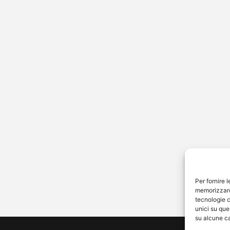
y Blasi pronta alle
e con Bastian Muller:
a sappiamo (davvero)
matrimonio nel 2026
Blasi è pronta ad aprire un nuovo
lo della sua vita sentimentale.
a fine del matrimonio con
esco…
Per fornire 
memorizzare 
tecnologie c
unici su que
su alcune ca