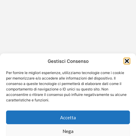
“Uomini e Donne”: Gianmarco Steri
sceglie Cristina Ferrara
Dopo un lungo percorso fatto di emozioni contrastanti,
Gianmarco Steri ha fatto la sua scelta. Nella puntata di
Gestisci Consenso
venerdì 30…
Per fornire le migliori esperienze, utilizziamo tecnologie come i cookie
per memorizzare e/o accedere alle informazioni del dispositivo. Il
consenso a queste tecnologie ci permetterà di elaborare dati come il
comportamento di navigazione o ID unici su questo sito. Non
acconsentire o ritirare il consenso può influire negativamente su alcune
©2026 Free Streaming
caratteristiche e funzioni.
Accetta
Nega