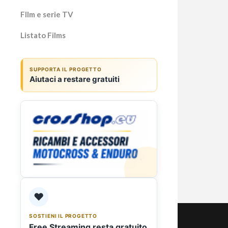
Fllm e serie TV
Listato Films
Gior
SUPPORTA IL PROGETTO
Aiutaci a restare gratuiti
Sanr
e ana
Giorgi
elegan
Tra i 
del Fe
❤️
SOSTIENI IL PROGETTO
Free Streaming resta gratuito