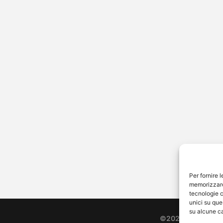
gia Cardinaletti a
emo 2026: abiti, look
lisi dello stile
a Cardinaletti a Sanremo 2026:
za e stile sul palco dell’Ariston
protagonisti della serata finale
stival di…
Per fornire 
memorizzare 
tecnologie c
unici su que
su alcune ca
©2026 Free Strea