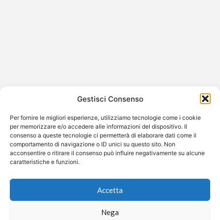
Giorgia Cardinaletti a Sanremo 2026:
abiti, look e analisi dello stile
Giorgia Cardinaletti a Sanremo 2026: eleganza e stile
sul palco dell’Ariston Tra i protagonisti della serata
Gestisci Consenso
finale del Festival di…
Per fornire le migliori esperienze, utilizziamo tecnologie come i cookie
per memorizzare e/o accedere alle informazioni del dispositivo. Il
consenso a queste tecnologie ci permetterà di elaborare dati come il
comportamento di navigazione o ID unici su questo sito. Non
acconsentire o ritirare il consenso può influire negativamente su alcune
©2026 Free Streaming
caratteristiche e funzioni.
Accetta
Nega