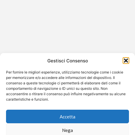
Cindy Crawford compie 60 anni:
l’icona senza tempo delle supermodel
anni ’90
Cindy Crawford compie il 20 febbraio 60 anni, ma il suo
Gestisci Consenso
nome resta sinonimo di eleganza, carisma e bellezza
senza…
Per fornire le migliori esperienze, utilizziamo tecnologie come i cookie
per memorizzare e/o accedere alle informazioni del dispositivo. Il
consenso a queste tecnologie ci permetterà di elaborare dati come il
comportamento di navigazione o ID unici su questo sito. Non
acconsentire o ritirare il consenso può influire negativamente su alcune
caratteristiche e funzioni.
©2026 Free Streaming
Accetta
Nega