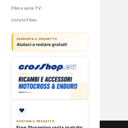
Fllm e serie TV
Listato Films
Fede
SUPPORTA IL PROGETTO
Aiutaci a restare gratuiti
chia
chiu
Ma 
Federi
pubbli
il par
deciso
❤️
SOSTIENI IL PROGETTO
Free Streaming resta gratuito