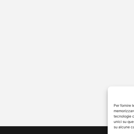
rico Fashion Style
risce: “Ecco perché ho
so il salone di Napoli.
tornerò”
co Lauri, conosciuto dal
co come Federico Fashion Style,
rucchiere delle celebrità, ha
 di spiegare i motivi che…
Per fornire 
memorizzare 
tecnologie c
unici su que
su alcune ca