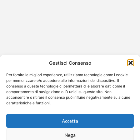
Disegno usato senza autorizzazione
da IKEA: la vicenda di Cristina Cati
Gestisci Consenso
Il caso del disegno utilizzato senza autorizzazione da
IKEA La vicenda che coinvolge Cristina Cati e IKEA ha
Per fornire le migliori esperienze, utilizziamo tecnologie come i cookie
attirato l’attenzione…
per memorizzare e/o accedere alle informazioni del dispositivo. Il
consenso a queste tecnologie ci permetterà di elaborare dati come il
comportamento di navigazione o ID unici su questo sito. Non
acconsentire o ritirare il consenso può influire negativamente su alcune
caratteristiche e funzioni.
©2026 Free Streaming
Accetta
Nega