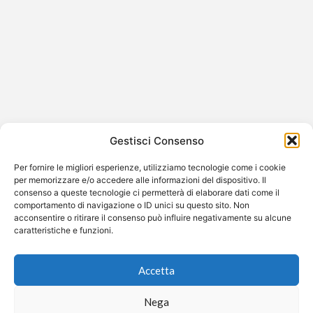
Ballando con le Stelle 2025: le pagelle
della serata – D’Urso in affanno, Rosa
Chemical supponente, Colombari
sorprende
Gestisci Consenso
È stata una puntata intensa, piena di colpi di scena,
Per fornire le migliori esperienze, utilizziamo tecnologie come i cookie
quella dell’ultima serata di Ballando con le Stelle 2025.
per memorizzare e/o accedere alle informazioni del dispositivo. Il
Tra…
consenso a queste tecnologie ci permetterà di elaborare dati come il
comportamento di navigazione o ID unici su questo sito. Non
acconsentire o ritirare il consenso può influire negativamente su alcune
caratteristiche e funzioni.
©2026 Free Streaming
Accetta
Nega