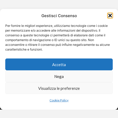
Gestisci Consenso
Per fornire le migliori esperienze, utilizziamo tecnologie come i cookie
per memorizzare e/o accedere alle informazioni del dispositivo. Il
consenso a queste tecnologie ci permetterà di elaborare dati come il
comportamento di navigazione o ID unici su questo sito. Non
acconsentire o ritirare il consenso può influire negativamente su alcune
caratteristiche e funzioni.
Luca Zingaretti spiega perché non farà
più il Commissario Montalbano
Accetta
Luca Zingaretti ha messo definitivamente la parola fine
alla sua esperienza nei panni del Commissario
Nega
Montalbano. In una lunga intervista,…
Visualizza le preferenze
×
Aiutaci a restare gratuiti
❤️
Dona
©2026 Free Streaming
Anche un piccolo contributo fa la differenza.
Cookie Policy