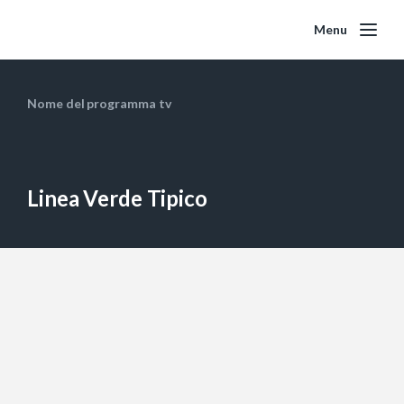
Menu
Nome del programma tv
Linea Verde Tipico
Umbria, sulle vie dell’olio –
25/11/2023
L’ulivo. Simbolo di pace, di longevità e resistenza. Una
pianta tanto emblematica quanto pregiata, di cui
l’Umbria ne è custode….