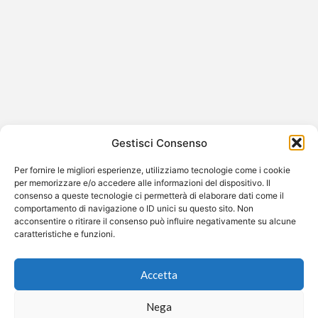
Euronews
Euronews è un canale di informazione internazionale
con una chiara prospettiva europea. Propone notiziari,
approfondimenti, analisi, reportage e rubriche
Gestisci Consenso
tematiche…
Per fornire le migliori esperienze, utilizziamo tecnologie come i cookie
per memorizzare e/o accedere alle informazioni del dispositivo. Il
consenso a queste tecnologie ci permetterà di elaborare dati come il
comportamento di navigazione o ID unici su questo sito. Non
©2026 Free Streaming
acconsentire o ritirare il consenso può influire negativamente su alcune
caratteristiche e funzioni.
Accetta
Nega