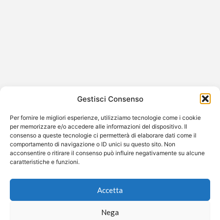
ABS TV Radio Antigua e Barbuda
ABS TV Radio in diretta streaming ABS TV Radio è uno
dei principali servizi radiotelevisivi di Antigua e Barbuda.
Il…
Gestisci Consenso
Per fornire le migliori esperienze, utilizziamo tecnologie come i cookie
per memorizzare e/o accedere alle informazioni del dispositivo. Il
consenso a queste tecnologie ci permetterà di elaborare dati come il
©2026 Free Streaming
comportamento di navigazione o ID unici su questo sito. Non
acconsentire o ritirare il consenso può influire negativamente su alcune
caratteristiche e funzioni.
Accetta
Nega