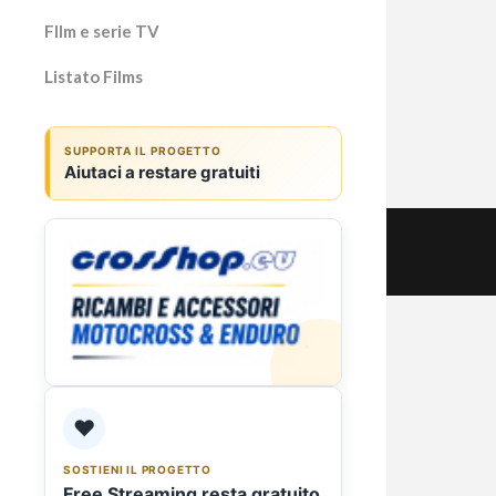
Adagio
Fllm e serie TV
dramma
Stefan
Listato Films
Favino
SUPPORTA IL PROGETTO
Aiutaci a restare gratuiti
❤️
SOSTIENI IL PROGETTO
Free Streaming resta gratuito