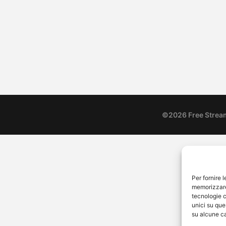
 è un film di genere poliziesco,
tico del 2023, diretto da
o Sollima, con Pierfrancesco
 e Toni Servillo….
©2026 Free Strea
Per fornire 
memorizzare 
tecnologie c
unici su que
su alcune ca