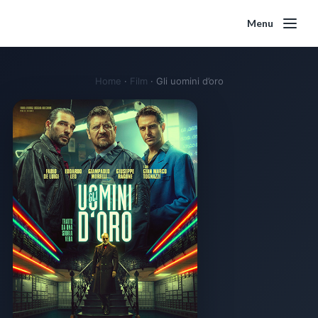
Menu
Home
·
Film
·
Gli uomini d’oro