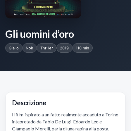
Gli uomini d’oro
Giallo
Noir
Thriller
2019
110 min
Descrizione
Il film, ispirato a un fatto realmente accaduto a Torino
intepretado da Fabio De Luigi, Edoardo Leo e
Giampaolo Morelli, parla di una rapina alla posta,