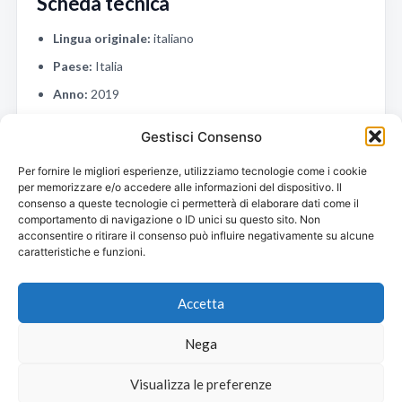
Scheda tecnica
Lingua originale:
italiano
Paese:
Italia
Anno:
2019
Durata:
110 min
Gestisci Consenso
Regia:
Vincenzo Alfieri
Per fornire le migliori esperienze, utilizziamo tecnologie come i cookie
Sceneggiatura:
per memorizzare e/o accedere alle informazioni del dispositivo. Il
consenso a queste tecnologie ci permetterà di elaborare dati come il
Produttore:
comportamento di navigazione o ID unici su questo sito. Non
acconsentire o ritirare il consenso può influire negativamente su alcune
caratteristiche e funzioni.
Cast principale
Accetta
Nega
Visualizza le preferenze
×