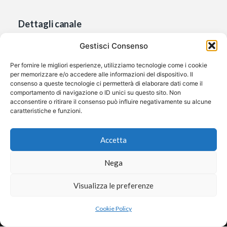
Dettagli canale
Gestisci Consenso
Visite: 762
Per fornire le migliori esperienze, utilizziamo tecnologie come i cookie
per memorizzare e/o accedere alle informazioni del dispositivo. Il
consenso a queste tecnologie ci permetterà di elaborare dati come il
comportamento di navigazione o ID unici su questo sito. Non
Ultimo aggiornamento:
22/09/2025
acconsentire o ritirare il consenso può influire negativamente su alcune
Nazione:
Italia
caratteristiche e funzioni.
Lingua:
Italiana
Accetta
Stato:
Italia
Sito:
Apri
Nega
Guarda in streaming
Visualizza le preferenze
×
Aiutaci a restare gratuiti
❤️
Dona
©2026 Free Streaming
Anche un piccolo contributo fa la differenza.
Cookie Policy