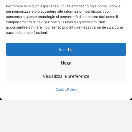
Per fornire le migliori esperienze, utilizziamo tecnologie come i cookie
per memorizzare e/o accedere alle informazioni del dispositivo. Il
Ultimo aggiornamento:
31/05/2025
consenso a queste tecnologie ci permetterà di elaborare dati come il
comportamento di navigazione o ID unici su questo sito. Non
Nazione:
Isole Canarie
acconsentire o ritirare il consenso può influire negativamente su alcune
Lingua:
Italiana
caratteristiche e funzioni.
Target:
Giovani, adulti
Accetta
Stato:
Italia, Isole Canarie
Sito:
Apri
Nega
Guarda in streaming
Visualizza le preferenze
×
Aiutaci a restare gratuiti
❤️
Dona
©2026 Free Streaming
Anche un piccolo contributo fa la differenza.
Cookie Policy