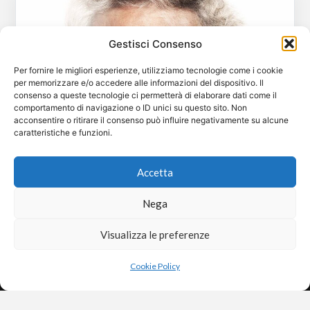
Gestisci Consenso
Per fornire le migliori esperienze, utilizziamo tecnologie come i cookie
per memorizzare e/o accedere alle informazioni del dispositivo. Il
consenso a queste tecnologie ci permetterà di elaborare dati come il
comportamento di navigazione o ID unici su questo sito. Non
acconsentire o ritirare il consenso può influire negativamente su alcune
caratteristiche e funzioni.
Beppe Grillo TV
Accetta
Beppe Grillo TV: la web TV dedicata al pensiero del
fondatore del Movimento 5 Stelle Beppe Grillo TV è una
Nega
piattaforma web…
Visualizza le preferenze
×
Aiutaci a restare gratuiti
❤️
Dona
©2026 Free Streaming
Anche un piccolo contributo fa la differenza.
Cookie Policy