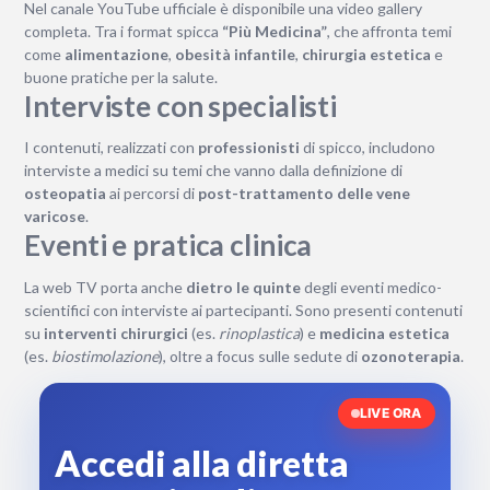
Nel canale YouTube ufficiale è disponibile una video gallery
completa. Tra i format spicca
“Più Medicina”
, che affronta temi
come
alimentazione
,
obesità infantile
,
chirurgia estetica
e
buone pratiche per la salute.
Interviste con specialisti
I contenuti, realizzati con
professionisti
di spicco, includono
interviste a medici su temi che vanno dalla definizione di
osteopatia
ai percorsi di
post-trattamento delle vene
varicose
.
Eventi e pratica clinica
La web TV porta anche
dietro le quinte
degli eventi medico-
scientifici con interviste ai partecipanti. Sono presenti contenuti
su
interventi chirurgici
(es.
rinoplastica
) e
medicina estetica
(es.
biostimolazione
), oltre a focus sulle sedute di
ozonoterapia
.
LIVE ORA
Accedi alla diretta