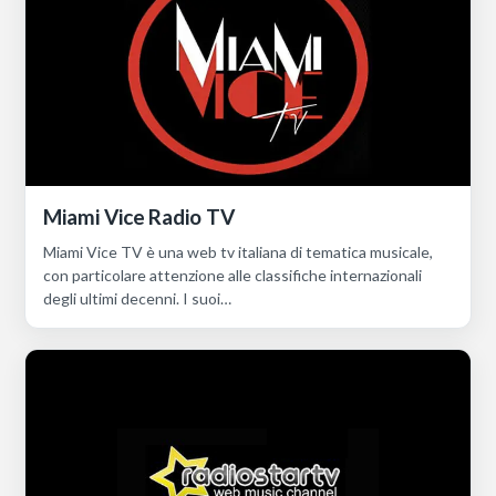
Miami Vice Radio TV
Miami Vice TV è una web tv italiana di tematica musicale,
con particolare attenzione alle classifiche internazionali
degli ultimi decenni. I suoi…