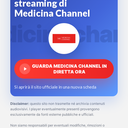
streaming di
Medicina Channel
dicina chan
GUARDA MEDICINA CHANNEL IN
DIRETTA ORA
Si aprirà il sito ufficiale in una nuova scheda
Disclaimer:
questo sito non trasmette né archivia contenuti
audiovisivi. I player eventualmente presenti provengono
esclusivamente da fonti esterne pubbliche e ufficiali.
Non siamo responsabili per eventuali modifiche, rimozioni o