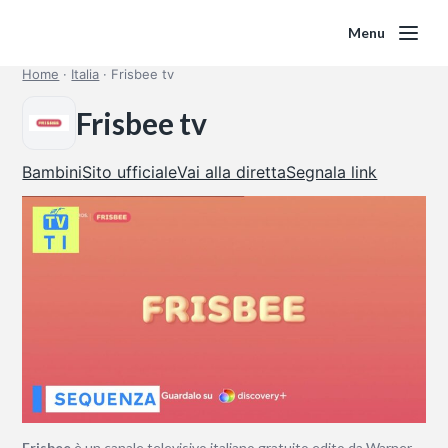
Menu
Home
·
Italia
·
Frisbee tv
Frisbee tv
Bambini
Sito ufficiale
Vai alla diretta
Segnala link
Frisbee
è un canale televisivo italiano gratuito edito da Warner