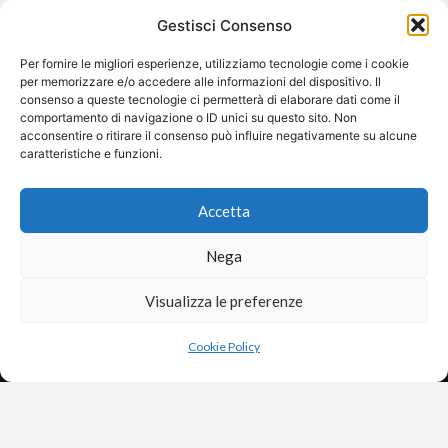
Gestisci Consenso
Per fornire le migliori esperienze, utilizziamo tecnologie come i cookie
per memorizzare e/o accedere alle informazioni del dispositivo. Il
Ultimo aggiornamento:
17/11/2025
consenso a queste tecnologie ci permetterà di elaborare dati come il
comportamento di navigazione o ID unici su questo sito. Non
Nazione:
Italia
acconsentire o ritirare il consenso può influire negativamente su alcune
Lingua:
Italiana
caratteristiche e funzioni.
Target:
3-14 anni
Accetta
Stato:
Italia
Sito:
Apri
Nega
Guarda in streaming
Visualizza le preferenze
×
Aiutaci a restare gratuiti
❤️
Dona
©2026 Free Streaming
Anche un piccolo contributo fa la differenza.
Cookie Policy