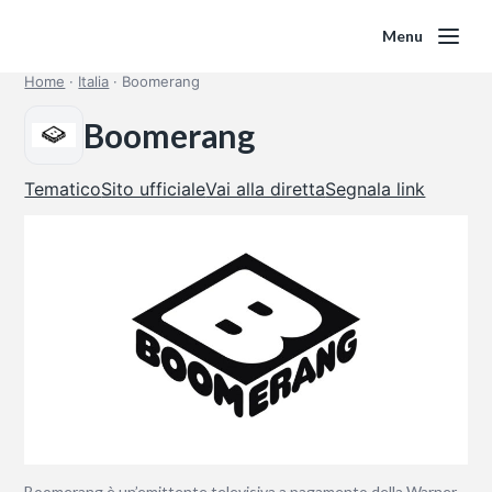
Menu
Home
·
Italia
·
Boomerang
Boomerang
Tematico
Sito ufficiale
Vai alla diretta
Segnala link
Boomerang è un’emittente televisiva a pagamento della Warner