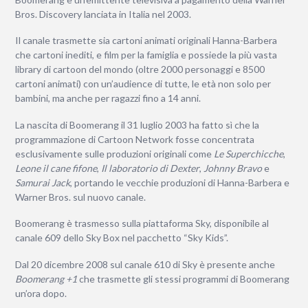
Bros. Discovery lanciata in Italia nel 2003.
Il canale trasmette sia cartoni animati originali Hanna-Barbera
che cartoni inediti, e film per la famiglia e possiede la più vasta
library di cartoon del mondo (oltre 2000 personaggi e 8500
cartoni animati) con un’audience di tutte, le età non solo per
bambini, ma anche per ragazzi fino a 14 anni.
La nascita di Boomerang il 31 luglio 2003 ha fatto sì che la
programmazione di Cartoon Network fosse concentrata
esclusivamente sulle produzioni originali come
Le Superchicche
,
Leone il cane fifone
,
Il laboratorio di Dexter
,
Johnny Bravo
e
Samurai Jack
, portando le vecchie produzioni di Hanna-Barbera e
Warner Bros. sul nuovo canale.
Boomerang è trasmesso sulla piattaforma Sky, disponibile al
canale 609 dello Sky Box nel pacchetto “Sky Kids”.
Dal 20 dicembre 2008 sul canale 610 di Sky è presente anche
Boomerang +1
che trasmette gli stessi programmi di Boomerang
un’ora dopo.