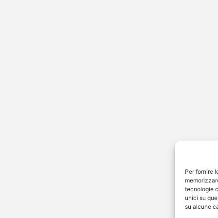
Per fornire 
memorizzare 
tecnologie c
unici su que
su alcune ca