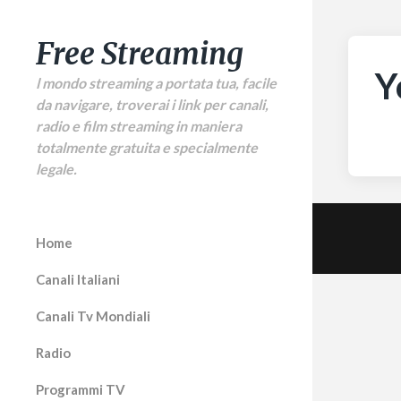
Free Streaming
Y
l mondo streaming a portata tua, facile
da navigare, troverai i link per canali,
radio e film streaming in maniera
totalmente gratuita e specialmente
legale.
Home
Canali Italiani
Canali Tv Mondiali
Radio
Programmi TV