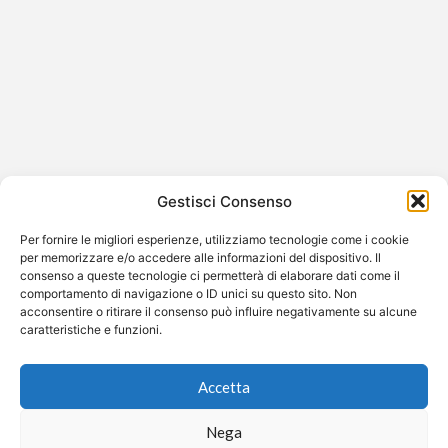
Anne Hathaway racconta perché ha
condiviso le sue gravidanze online
dopo le foto dei paparazzi
Anne Hathaway spiega la scelta di rendere pubbliche le
Gestisci Consenso
sue gravidanze L’attrice premio Oscar Anne Hathaway
ha raccontato in una…
Per fornire le migliori esperienze, utilizziamo tecnologie come i cookie
per memorizzare e/o accedere alle informazioni del dispositivo. Il
consenso a queste tecnologie ci permetterà di elaborare dati come il
comportamento di navigazione o ID unici su questo sito. Non
acconsentire o ritirare il consenso può influire negativamente su alcune
caratteristiche e funzioni.
©2026 Free Streaming
Accetta
Nega