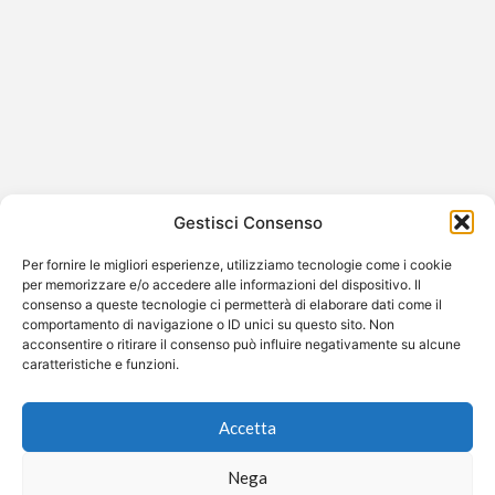
Claudia Cardinale: necrologio, carriera
e eredità dell’attrice simbolo del
cinema italiano
Claudia Cardinale (Tunisi, 15 aprile 1938 – 23 settembre
Gestisci Consenso
2025) è stata una delle attrici più amate e riconoscibili
del…
Per fornire le migliori esperienze, utilizziamo tecnologie come i cookie
per memorizzare e/o accedere alle informazioni del dispositivo. Il
consenso a queste tecnologie ci permetterà di elaborare dati come il
comportamento di navigazione o ID unici su questo sito. Non
acconsentire o ritirare il consenso può influire negativamente su alcune
caratteristiche e funzioni.
©2026 Free Streaming
Accetta
Nega