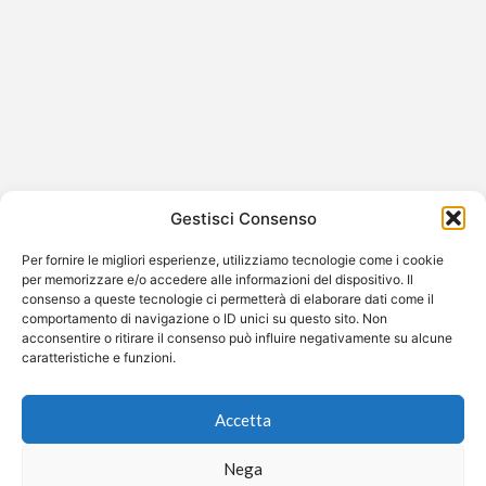
Luisa Ranieri: «Non volevo lavorare
con Luca Zingaretti per non essere
definita la moglie di»
Luisa Ranieri si racconta tra famiglia, carriera e figli
Gestisci Consenso
Ospite di un incontro pubblico dedicato alla cultura e
all’attualità, Luisa…
Per fornire le migliori esperienze, utilizziamo tecnologie come i cookie
per memorizzare e/o accedere alle informazioni del dispositivo. Il
consenso a queste tecnologie ci permetterà di elaborare dati come il
comportamento di navigazione o ID unici su questo sito. Non
acconsentire o ritirare il consenso può influire negativamente su alcune
caratteristiche e funzioni.
©2026 Free Streaming
Accetta
Nega