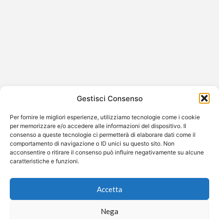
Olly e Belen Rodriguez: scoppia il
gossip dell’estate tra dediche social e
paparazzate
A far parlare il mondo del gossip in queste calde
Gestisci Consenso
giornate estive è l’insolita – e apparentemente sempre
più affiatata…
Per fornire le migliori esperienze, utilizziamo tecnologie come i cookie
per memorizzare e/o accedere alle informazioni del dispositivo. Il
consenso a queste tecnologie ci permetterà di elaborare dati come il
comportamento di navigazione o ID unici su questo sito. Non
acconsentire o ritirare il consenso può influire negativamente su alcune
caratteristiche e funzioni.
©2026 Free Streaming
Accetta
Nega